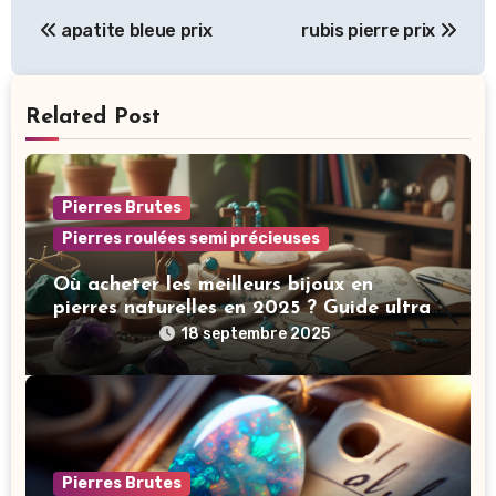
Navigation
apatite bleue prix
rubis pierre prix
de
l’article
Related Post
Pierres Brutes
Pierres roulées semi précieuses
Où acheter les meilleurs bijoux en
pierres naturelles en 2025 ? Guide ultra-
complet pour choisir des pièces éthiques,
18 septembre 2025
énergétiques et stylées
Pierres Brutes