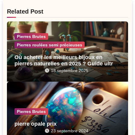
l’article
Related Post
Pierres Brutes
Pierres roulées semi précieuses
Où acheter les meilleurs bijoux en
pierres naturelles en 2025 ? Guide ultra-
complet pour choisir des pièces
18 septembre 2025
éthiques, énergétiques et stylées
Pierres Brutes
pierre opale prix
23 septembre 2024