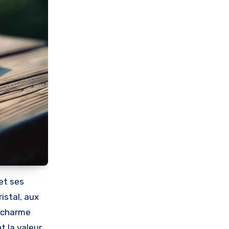
ristal, aux
n charme
t la valeur