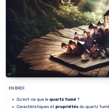
EN BREF
Qu’est-ce que le
quartz fumé
?
Caractéristiques et
propriétés
du quartz fum