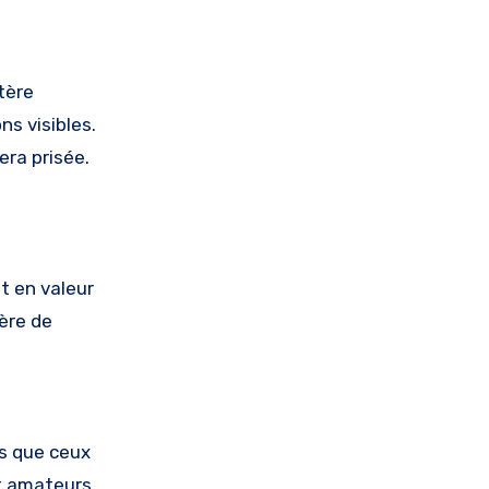
tère
ns visibles.
sera prisée.
t en valeur
ière de
ls que ceux
et amateurs