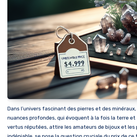
Dans l’univers fascinant des pierres et des minéraux, le quartz fumé se distingue par sa beauté énigmatique et ses
nuances profondes, qui évoquent à la fois la terre et le
vertus réputées, attire les amateurs de bijoux et le
indéniable, se pose la question cruciale du prix de ce 