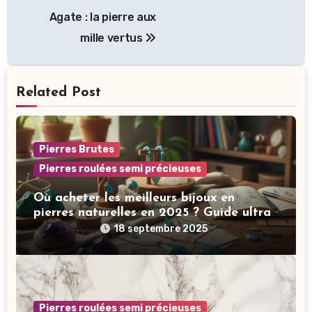
Navigation
Agate : la pierre aux
de
mille vertus
l’article
Related Post
Pierres Brutes
Pierres roulées semi précieuses
Où acheter les meilleurs bijoux en
pierres naturelles en 2025 ? Guide ultra-
complet pour choisir des pièces éthiques,
18 septembre 2025
énergétiques et stylées
Pierres roulées semi précieuses